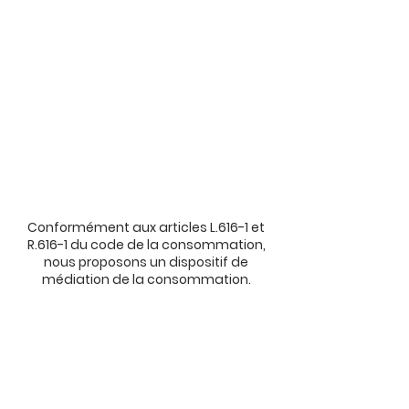
Conformément aux articles L.616-1 et
R.616-1 du code de la consommation,
nous proposons un dispositif de
médiation de la consommation.
L'entité de médiation retenue est :
CNPM - MEDIATION DE LA
CONSOMMATION. En cas de litige, vous
pouvez déposer votre réclamation sur
son site :
https://cnpm-mediation-
consommation.eu
ou par voie postale
en écrivant à CNPM - MEDIATION -